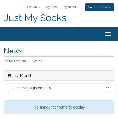
Estonian
Logi sisse
Registreeri
Vaata ostukorvi
Just My Socks
Togg
navig
News
Portaali avaleht
Teated
By Month
No announcements to display