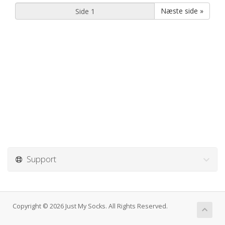
Næste side »
Support
Copyright © 2026 Just My Socks. All Rights Reserved.