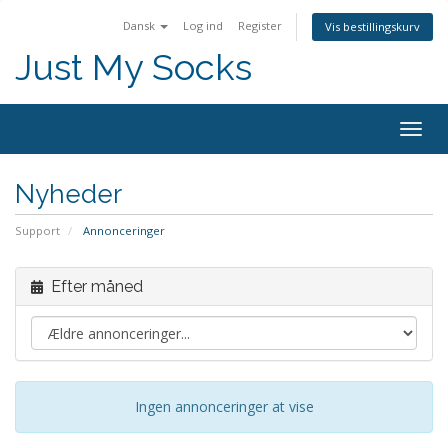
Dansk
Log ind
Register
Vis bestillingskurv
Just My Socks
Togg
navig
Nyheder
Support
Annonceringer
Efter måned
Ingen annonceringer at vise