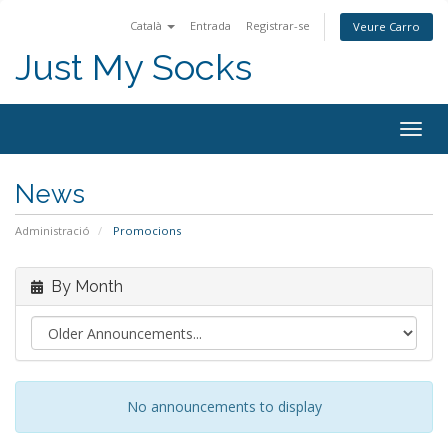
Català
Entrada
Registrar-se
Veure Carro
Just My Socks
Togg
navig
News
Administració
Promocions
By Month
No announcements to display