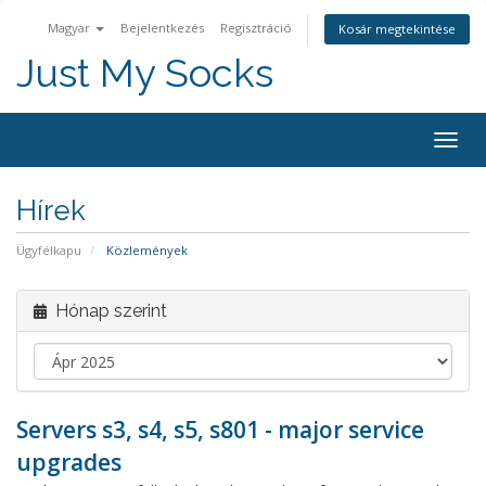
Magyar
Bejelentkezés
Regisztráció
Kosár megtekintése
Just My Socks
Togg
navig
Hírek
Ügyfélkapu
Közlemények
Hónap szerint
Servers s3, s4, s5, s801 - major service
upgrades